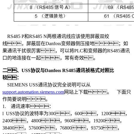
RS485 P和RS485 N两根通讯线应该使用屏蔽双绞
线，屏蔽层在Danfoss变频器侧压接地；如
果通讯干扰很厉害，可以将PLC和变频器的RS485通讯
口的地连接在一起，常有奇效。
二
、
USS
协议与
Danfoss RS485
通讯祯格式对照比
较：
SIEMENS USS通讯协议完全说明可以从
support.automation.siemens.com
网站上下载。 下面只
作简要说明。
1. 通讯速率：
l USS协议的波特率为300，600，1200，
2400，4800，9600，19200，
38400，57600，76800，93750，