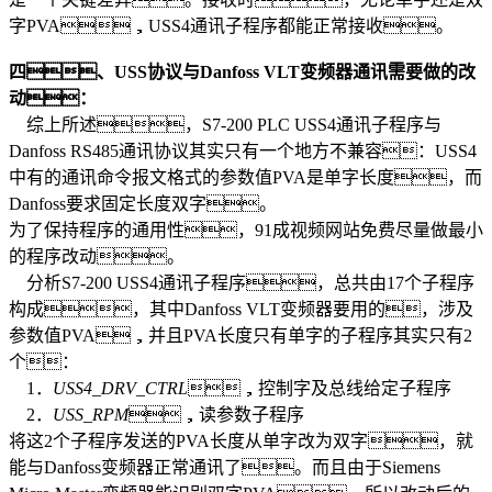
字PVA，USS4通讯子程序都能正常接收。
四
、
USS
协议与
Danfoss VLT
变频器通讯需要做的改
动：
综上所述，S7-200 PLC USS4通讯子程序与
Danfoss RS485通讯协议其实只有一个地方不兼容：USS4
中有的通讯命令报文格式的参数值PVA是单字长度，而
Danfoss要求固定长度双字。
为了保持程序的通用性，91成视频网站免费尽量做最小
的程序改动。
分析S7-200 USS4通讯子程序，总共由17个子程序
构成，其中Danfoss VLT变频器要用的，涉及
参数值PVA，并且PVA长度只有单字的子程序其实只有2
个：
1．
USS4_DRV_CTRL
，控制字及总线给定子程序
2．
USS_RPM
，读参数子程序
将这2个子程序发送的PVA长度从单字改为双字，就
能与Danfoss变频器正常通讯了。而且由于Siemens