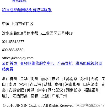
保修政策
和91成视频网站免费取得联系
中国 上海市虹口区
汶水东路918号信南都市工业园区五号楼1F
021-65618877
400-888-6560
office@choojoy.com
公司首页
|
变频器维修服务中心
|
产品导航
|
联系91成视频网
站免费
浙江杭州
|
金华
|
衢州
|
丽水
|
嘉兴
|
江苏南京
|
苏州
|
无锡
|
昆
山
|
南通
|
常州
|
连云港
|
盐城
|
泰州
|
河南郑州
|
山东济南
|
青
岛
|
安徽合肥
|
芜湖
|
蚌埠
|
湖北武汉
|
湖南长沙
|
福建福州
|
厦门
|
江西南昌
|
宜春
|
上饶
|
广东广州
© 2016 JINXIN Co.,Ltd , All Rights Reserved.
沪ICP备56250348