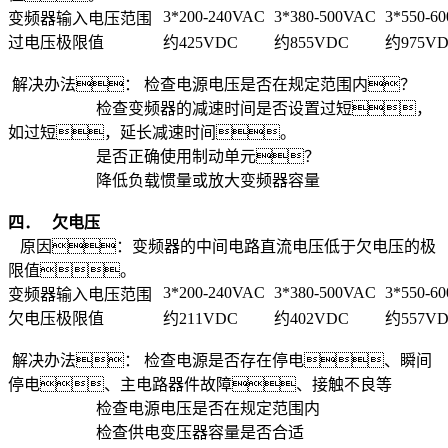
3*200-240VAC
3*380-500VAC
3*550-6
变频器输入电压范围
过电压极限值
约425VDC
约855VDC
约975V
解决办法： 检查电源电压是否在规定范围内？
检查变频器的减速时间是否设置过短，
如过短，延长减速时间。
是否正确使用制动单元？
降低负载惯量或放大变频器容量
四．
欠电压
原因：变频器的中间电路直流电压低于欠电压的极
限值。
3*200-240VAC
3*380-500VAC
3*550-6
变频器输入电压范围
欠电压极限值
约211VDC
约402VDC
约557V
解决办法： 检查电源是否存在停电、瞬间
停电、主电路器件故障、接触不良等
检查电源电压是否在规定范围内
检查供电变压器容量是否合适